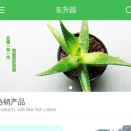
东升园
热销产品
roducts sell like hot cakes